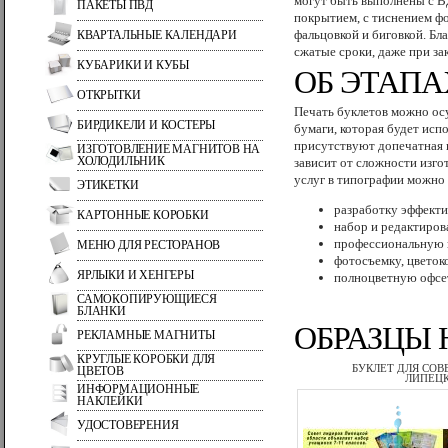
могут быть выполнены с В
ПАКЕТЫ ПВД
покрытием, с тиснением фо
фальцовкой и биговкой. Б
КВАРТАЛЬНЫЕ КАЛЕНДАРИ
сжатые сроки, даже при за
КУБАРИКИ И КУБЫ
ОБ ЭТАПА
ОТКРЫТКИ
Печать буклетов можно осу
БИРДИКЕЛИ И КОСТЕРЫ
бумаги, которая будет исп
присутствуют допечатная п
ИЗГОТОВЛЕНИЕ МАГНИТОВ НА
ХОЛОДИЛЬНИК
зависит от сложности изго
услуг в типографии можно
ЭТИКЕТКИ
разработку эффекти
КАРТОННЫЕ КОРОБКИ
набор и редактиров
профессиональную в
МЕНЮ ДЛЯ РЕСТОРАНОВ
фотосъемку, цветок
ЯРЛЫКИ И ХЕНГЕРЫ
полноцветную офсет
САМОКОПИРУЮЩИЕСЯ
БЛАНКИ
ОБРАЗЦЫ 
РЕКЛАМНЫЕ МАГНИТЫ
КРУГЛЫЕ КОРОБКИ ДЛЯ
БУКЛЕТ ДЛЯ СОВ
ЦВЕТОВ
ЛИПЕЦК
ИНФОРМАЦИОННЫЕ
НАКЛЕЙКИ
УДОСТОВЕРЕНИЯ