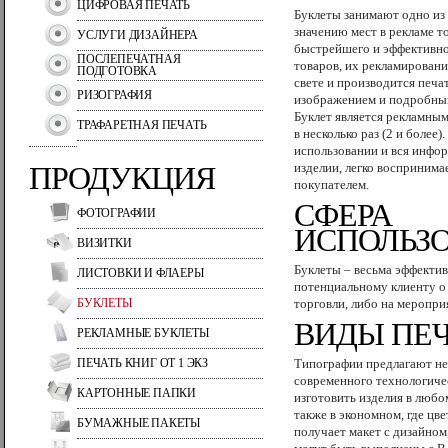
ЦИФРОВАЯ ПЕЧАТЬ
Буклеты занимают одно и
значению мест в рекламе то
УСЛУГИ ДИЗАЙНЕРА
быстрейшего и эффективн
ПОСЛЕПЕЧАТНАЯ
товаров, их рекламирован
ПОДГОТОВКА
свете и производится печат
РИЗОГРАФИЯ
изображением и подробны
Буклет является рекламны
ТРАФАРЕТНАЯ ПЕЧАТЬ
в несколько раз (2 и более)
использовании и вся инфо
ПРОДУКЦИЯ
изделии, легко восприним
покупателем.
СФЕРА
ФОТОГРАФИИ
ИСПОЛЬЗ
ВИЗИТКИ
Буклеты – весьма эффекти
ЛИСТОВКИ И ФЛАЕРЫ
потенциальному клиенту о
БУКЛЕТЫ
торговли, либо на меропри
ВИДЫ ПЕ
РЕКЛАМНЫЕ БУКЛЕТЫ
ПЕЧАТЬ КНИГ ОТ 1 ЭКЗ
Типографии предлагают нес
современного технологиче
КАРТОННЫЕ ПАПКИ
изготовить изделия в любо
также в экономном, где цв
БУМАЖНЫЕ ПАКЕТЫ
получает макет с дизайном