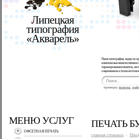
Липецкая
типография
«Акварель»
Наша типография, лидер по п
клиентам высококачественное 
тиражированием визиток, лист
современном и технологично
примеры:
визитки
,
циф
МЕНЮ УСЛУГ
ПЕЧАТЬ Б
ОФСЕТНАЯ ПЕЧАТЬ
главная страница
Прод
>