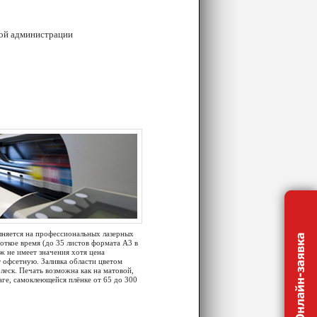
кой администрации
лняется на профессиональных лазерных
откое время (до 35 листов формата А3 в
ж не имеет значения хотя цена
 офсетную. Заливка области цветом
леск. Печать возможна как на матовой,
аге, самоклеющейся плёнке от 65 до 300