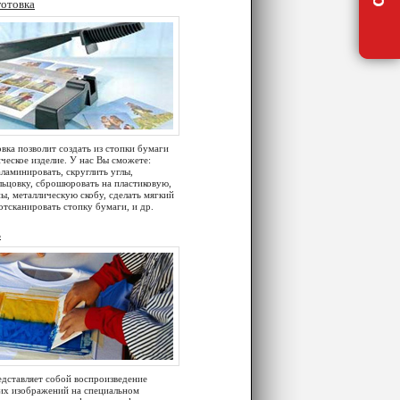
готовка
вка позволит создать из стопки бумаги
ческое изделие. У нас Вы сможете:
заламинировать, скруглить углы,
льцовку, сброшюровать на пластиковую,
, металлическую скобу, сделать мягкий
отсканировать стопку бумаги, и др.
ь
едставляет собой воспроизведение
их изображений на специальном