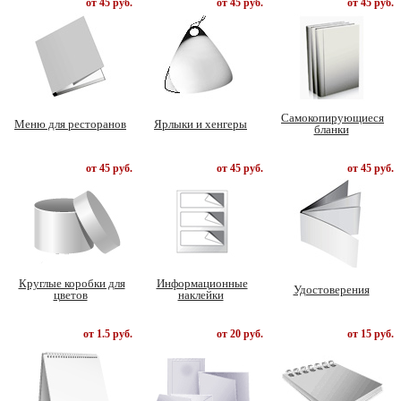
от 45 руб.
от 45 руб.
от 45 руб.
Самокопирующиеся
Меню для ресторанов
Ярлыки и хенгеры
бланки
от 45 руб.
от 45 руб.
от 45 руб.
Круглые коробки для
Информационные
Удостоверения
цветов
наклейки
от 1.5 руб.
от 20 руб.
от 15 руб.