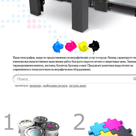
Наша типография, лидер по предоставлению полиграфических услуг в городе Липецк, гарантирует св
клиентам высококачественное выполнение работ, быструю скорость печати и заманчивые цены. Занима
тиражированием визиток, листовок, буклетов, брошюр и книг. Предлагает различные виды печати на
современном и технологичном полиграфическом оборудовании.
примеры:
визитки
,
цифровая печать
,
печать книг