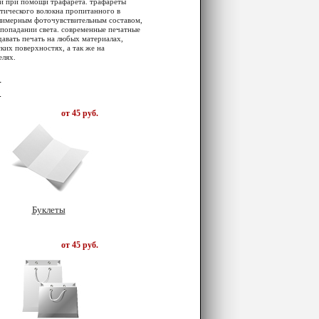
и при помощи трафарета. трафареты
етического волокна пропитанного в
лимерным фоточувствительным составом,
 попадании света. современные печатные
авать печать на любых материалах,
ких поверхностях, а так же на
лях.
Я
от 45 руб.
Буклеты
от 45 руб.