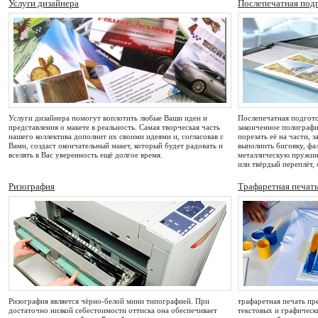
Услуги дизайнера
Послепечатная под
Услуги дизайнера помогут воплотить любые Ваши идеи и
Послепечатная подгото
представления о макете в реальность. Самая творческая часть
законченное полиграфи
нашего коллектива дополнит их своими идеями и, согласовав с
порезать её на части, 
Вами, создаст окончательный макет, который будет радовать и
выполнить биговку, фа
вселять в Вас уверенность ещё долгое время.
металлическую пружины
или твёрдый переплёт, 
Ризография
Трафаретная печат
Ризография является чёрно-белой мини типографией. При
трафаретная печать пр
достаточно низкой себестоимости оттиска она обеспечивает
текстовых и графическ