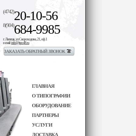
(4742)
20-10-56
8(904)
684-9985
г. Липецк, ул.Скороходова, 21, оф.1
e-mail:
info@tipo48.ru
ЗАКАЗАТЬ ОБРАТНЫЙ ЗВОНОК
ГЛАВНАЯ
О ТИПОГРАФИИ
ОБОРУДОВАНИЕ
ПАРТНЕРЫ
УСЛУГИ
ДОСТАВКА