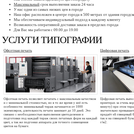
Максимальный
срок выполнения заказа 24 часа
У нас одни из самых низких цен в городе
Наш офис расположен в центре города в 500 метрах от здания городс
Мы обеспечиваем индивидуальный подход к каждому клиенту
Возможность оперативной доставки заказа в пределах города
Для Вас мы работаем с 09.00 до 19.00
УСЛУГИ ТИПОГРАФИИ
Офсетная печать
Цифровая печать
Офсетная печать позволяет печатать с максимальным качеством
Цифровая печать выпо
и с минимальной стоимостью, но в то же время у неё есть
принтерах за очень кор
особенности: минимальный тираж начинается от 1000
минуту) при этом тира
экземпляров, длительность печати занимает до 10 дней. Это
значительно превышает
связано с необходимостью выполнения цветоделения и
придаёт ей глянцевый б
подготовки под каждый тираж своих печатных форм на каждый
так и на глянцевой бум
цвет, а так же подгонки аппарата для точного совмещения
г/м2.
цветов на бумаге.