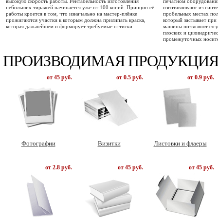
высокую скорость работы. Рентабельность изготовления
печатном оборудовани
небольших тиражей начинается уже от 100 копий. Принцип её
изготавливают из синт
работы кроется в том, что изначально на мастер-плёнке
пробельных местах по
прожигаются участки к которым должна прилипать краска,
который застывает при
которая дальнейшем и формирует требуемые оттиски.
машины позволяют созд
плоских и цилиндричес
промежуточных носите
ПРОИЗВОДИМАЯ ПРОДУКЦИ
от 45 руб.
от 0.5 руб.
от 0.9 руб.
Фотографии
Визитки
Листовки и флаеры
от 2.8 руб.
от 45 руб.
от 45 руб.