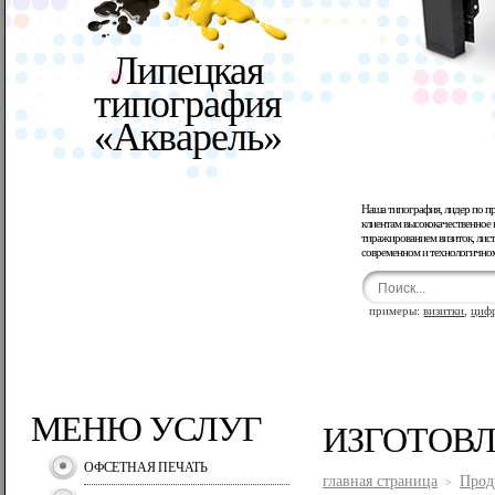
Липецкая
типография
«Акварель»
Наша типография, лидер по п
клиентам высококачественное 
тиражированием визиток, лист
современном и технологично
примеры:
визитки
,
циф
МЕНЮ УСЛУГ
ИЗГОТОВ
ОФСЕТНАЯ ПЕЧАТЬ
главная страница
Прод
>