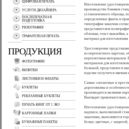
ЦИФРОВАЯ ПЕЧАТЬ
Изготовление удостоверени
производство бланков ста
УСЛУГИ ДИЗАЙНЕРА
установленного образца, 
ПОСЛЕПЕЧАТНАЯ
определенные факты и права
ПОДГОТОВКА
типографии заказчик согла
РИЗОГРАФИЯ
представителем полиграфи
обложки, текст выклейки, а
ТРАФАРЕТНАЯ ПЕЧАТЬ
материал для изготовления
ПРОДУКЦИЯ
Удостоверение представля
из переплетного картона, 
переплетным материалом.
ФОТОГРАФИИ
материалов для изготовлен
большой, представлен в ши
ВИЗИТКИ
изделие получится мягким 
ЛИСТОВКИ И ФЛАЕРЫ
Самые элегантные и прести
БУКЛЕТЫ
дороговизны и особенносте
производится мелкими парт
РЕКЛАМНЫЕ БУКЛЕТЫ
Выглядит привлекательно, а
ПЕЧАТЬ КНИГ ОТ 1 ЭКЗ
Изготовление удостоверени
надписи, выполненной ста
КАРТОННЫЕ ПАПКИ
заказчика, выполняется го
белые, цветные, с защитой
БУМАЖНЫЕ ПАКЕТЫ